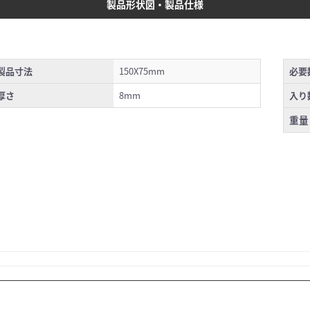
製品形状図・製品仕様
製品寸法
150X75mm
必要
厚さ
8mm
入り
重量