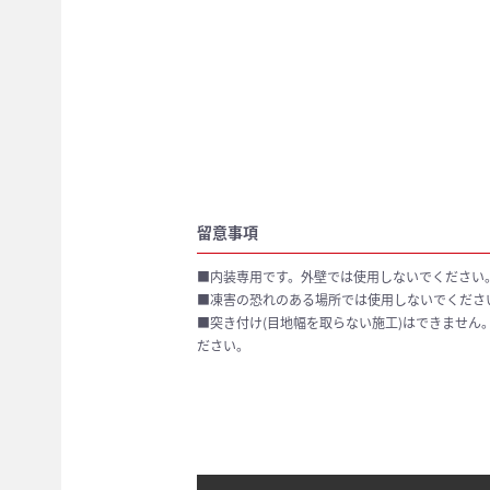
留意事項
■内装専用です。外壁では使用しないでください
■凍害の恐れのある場所では使用しないでくださ
■突き付け(目地幅を取らない施工)はできません
ださい。