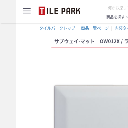
サ
menu
ン
プ
商品を探す
expand_
ル
カ
タイルパークトップ
商品一覧ページ
内装タ
ー
ト
サブウェイ-マット OW012X / 