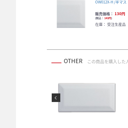
OW012X-H /半マス
販売価格：
130円
(
税込：
143円
)
在庫：
受注生産品
OTHER
この商品を購入した