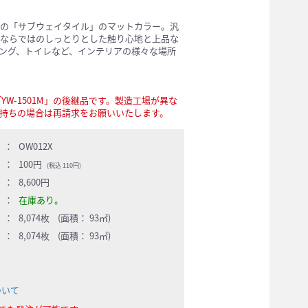
の「サブウェイタイル」のマットカラー。汎
ならではのしっとりとした触り心地と上品な
ング、トイレなど、インテリアの様々な場所
YW-1501M」の後継品です。製造工場が異な
持ちの場合は再請求をお願いいたします。
：
OW012X
：
100円
(税込 110円)
：
8,600円
：
在庫あり。
：
8,074枚 (面積： 93㎡)
：
8,074枚 (面積： 93㎡)
ついて