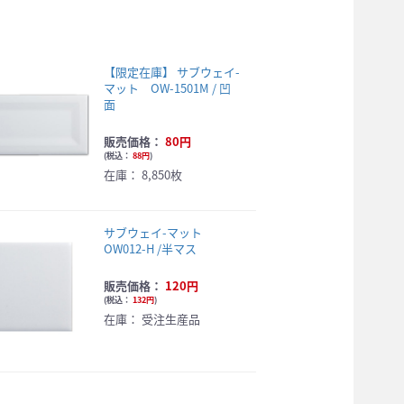
【限定在庫】 サブウェイ-
マット OW-1501M / 凹
面
販売価格：
80円
(
税込：
88円
)
在庫：
8,850枚
サブウェイ-マット
OW012-H /半マス
販売価格：
120円
(
税込：
132円
)
在庫：
受注生産品