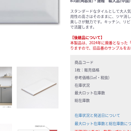
B3類(陶器質)・施釉 輸入品(中国)
スタンダードなタイルとして大人気
用性の高さはそのままに、ツヤ消し
美しさが魅力です。キッチン、リビ
で活躍します。
【後継品について】
本製品は、2024年に廃番となった「
りますので、旧品番のサンプルをお
商品コード
1枚：
販売価格
参考価格(1㎡・税抜)
在庫状況
最大ロット在庫数
総在庫数
在庫状況と発送日について
最大ロット在庫数と総在庫数に