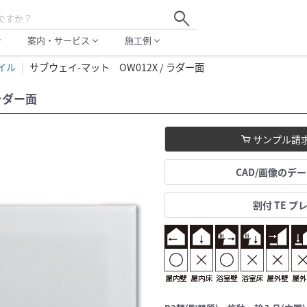
search
案内・サービス
施工例
more
expand_more
expand_more
イル
サブウェイ-マット OW012X / ラダー面
ラダー面
サンプル請
CAD/画像のデ
割付 TE プ