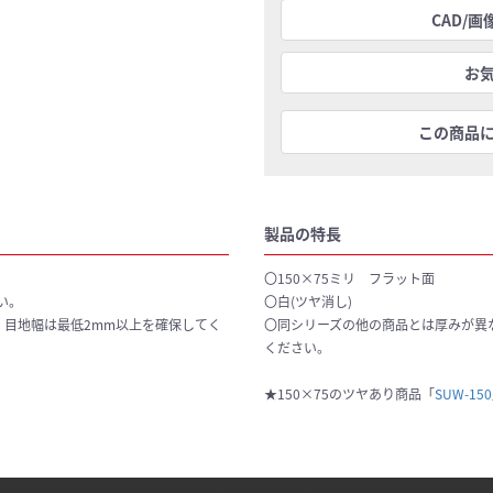
CAD/
お
この商品
製品の特長
。
〇150×75ミリ フラット面
い。
〇白(ツヤ消し)
。目地幅は最低2mm以上を確保してく
〇同シリーズの他の商品とは厚みが異
ください。
★150×75のツヤあり商品「
SUW-150