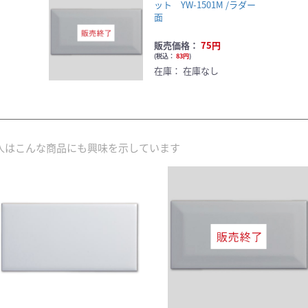
ット YW-1501M /ラダー
面
販売価格：
75円
(
税込：
83円
)
在庫：
在庫なし
人はこんな商品にも興味を示しています