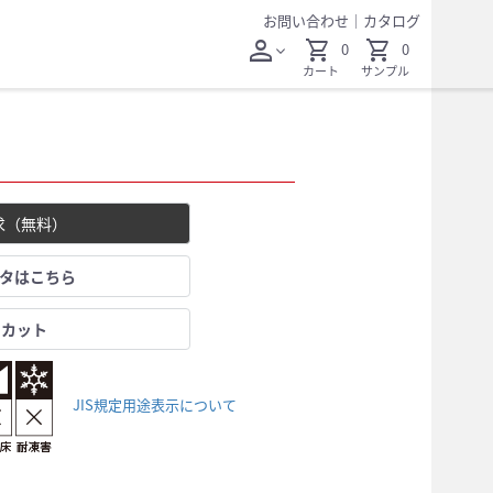
お問い合わせ
｜
カタログ
person
shopping_cart
shopping_cart
0
0
expand_more
カート
サンプル
求（無料）
ータはこちら
レカット
JIS規定用途表示について