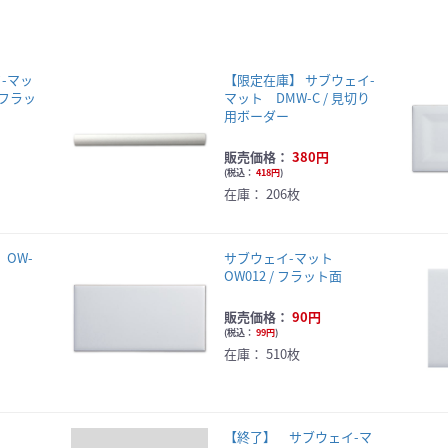
-マッ
【限定在庫】 サブウェイ-
/ フラッ
マット DMW-C / 見切り
用ボーダー
販売価格：
380円
(
税込：
418円
)
在庫：
206枚
OW-
サブウェイ-マット
OW012 / フラット面
販売価格：
90円
(
税込：
99円
)
在庫：
510枚
ト
【終了】 サブウェイ-マ