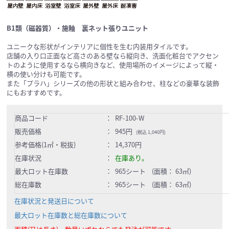
B1類（磁器質）・施釉 裏ネット張りユニット
ユニークな形状がインテリアに個性を生む内装用タイルです。
店舗の入り口正面など高さのある壁なら縦向き、洗面化粧台でアクセン
トのように使用するなら横向きなど、使用場所のイメージによって縦・
横の使い分けも可能です。
また「プラハ」シリーズの他の形状と組み合わせ、柱などの豪華な装飾
にもおすすめです。
商品コード
：
RF-100-W
販売価格
：
945円
(税込 1,040円)
参考価格(1㎡・税抜)
：
14,370円
在庫状況
：
在庫あり。
最大ロット在庫数
：
965シート (面積： 63㎡)
総在庫数
：
965シート (面積： 63㎡)
在庫状況と発送日について
最大ロット在庫数と総在庫数について