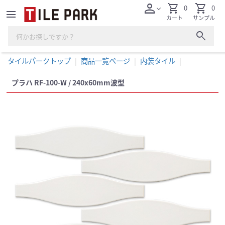
person
shopping_cart
shopping_cart
0
0
expand_more
menu
カート
サンプル
search
タイルパークトップ
商品一覧ページ
内装タイル
プラハ RF-100-W / 240x60mm波型