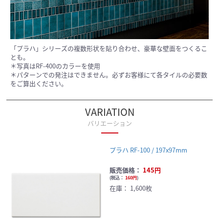
「プラハ」シリーズの複数形状を貼り合わせ、豪華な壁面をつくるこ
とも。
＊写真はRF-400のカラーを使用
＊パターンでの発注はできません。必ずお客様にて各タイルの必要数
をご算出ください。
VARIATION
バリエーション
プラハ RF-100 / 197x97mm
販売価格：
145円
(
税込：
160円
)
在庫：
1,600枚