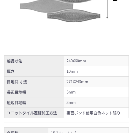
製品寸法
240X60mm
厚さ
10mm
目地共 寸法
271X243mm
長辺目地幅
3mm
短辺目地幅
3mm
ユニットタイル連結加工方法
裏面ボンド使用白色ネット張り
必要数
15.2 シート/㎡