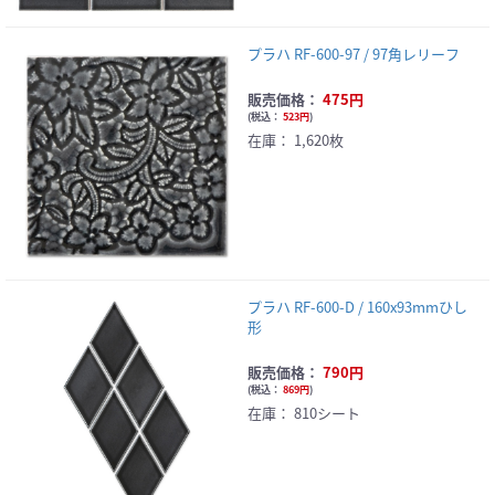
プラハ RF-600-97 / 97角レリーフ
販売価格：
475円
(
税込：
523円
)
在庫：
1,620枚
プラハ RF-600-D / 160x93mmひし
形
販売価格：
790円
(
税込：
869円
)
在庫：
810シート