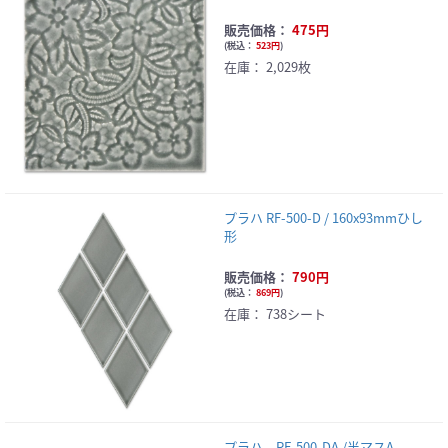
販売価格：
475円
(
税込：
523円
)
在庫：
2,029枚
プラハ RF-500-D / 160x93mmひし
形
販売価格：
790円
(
税込：
869円
)
在庫：
738シート
プラハ RF-500-DA /半マスA