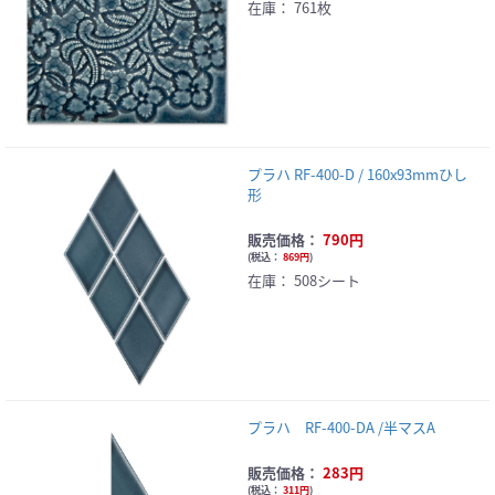
在庫：
761枚
プラハ RF-400-D / 160x93mmひし
形
販売価格：
790円
(
税込：
869円
)
在庫：
508シート
プラハ RF-400-DA /半マスA
販売価格：
283円
(
税込：
311円
)