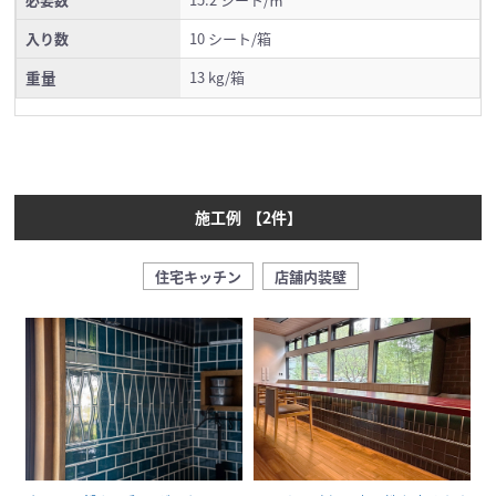
入り数
10 シート/箱
重量
13 kg/箱
施工例
【
2
件】
住宅キッチン
店舗内装壁