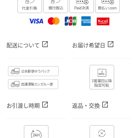
open_in_new
open_in_new
配送について
お届け希望日
open_in_new
open_in_new
お引渡し時期
返品・交換