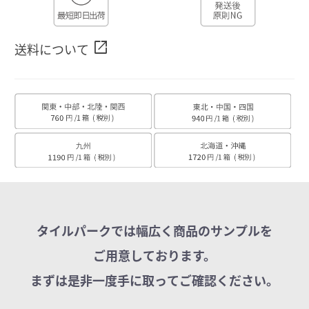
open_in_new
送料について
タイルパークでは幅広く商品のサンプルを
ご用意しております。
まずは是非一度手に取ってご確認ください。