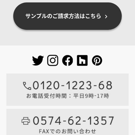
サンプルのご請求方法はこちら
chevron_right