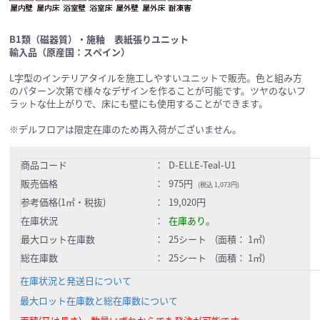
B1類（磁器質）・施釉 表紙張りユニット
輸入品（原産国：スペイン）
L字型のインテリアタイルを施工しやすいユニットで販売。色と組み方
のパターン次第で様々なデザインを作ることが可能です。ツヤのないフ
ラットな仕上がりで、床にも壁にも使用することができます。
※デルフロアは限定在庫のため再入荷がございません。
商品コード
：
D-ELLE-Teal-U1
販売価格
：
975円
(税込 1,073円)
参考価格(1㎡・税抜)
：
19,020円
在庫状況
：
在庫あり。
最大ロット在庫数
：
25シート (面積： 1㎡)
総在庫数
：
25シート (面積： 1㎡)
在庫状況と発送日について
最大ロット在庫数と総在庫数について