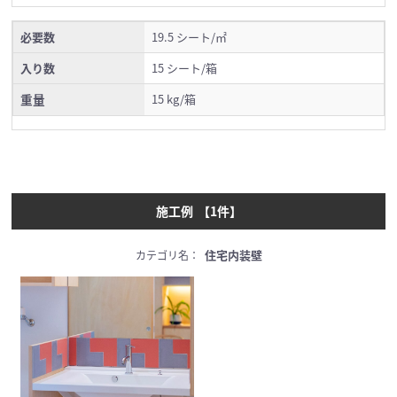
必要数
19.5 シート/㎡
入り数
15 シート/箱
重量
15 kg/箱
施工例
【
1
件】
住宅内装壁
カテゴリ名：