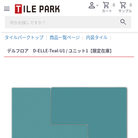
person
shopping_cart
shopping_cart
0
0
expand_more
menu
カート
サンプル
search
タイルパークトップ
商品一覧ページ
内装タイル
デルフロア D-ELLE-Teal-U1 / ユニット1【限定在庫】