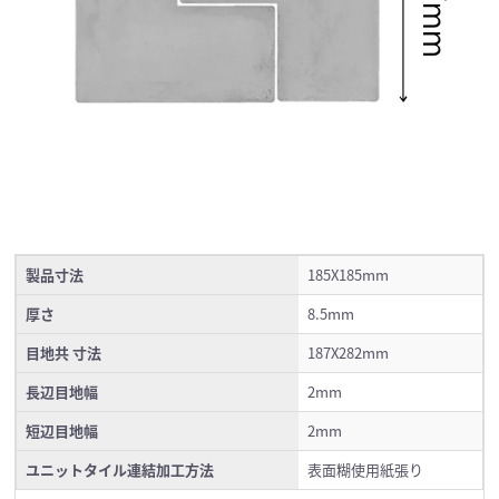
製品寸法
185X185mm
厚さ
8.5mm
目地共 寸法
187X282mm
長辺目地幅
2mm
短辺目地幅
2mm
ユニットタイル連結加工方法
表面糊使用紙張り