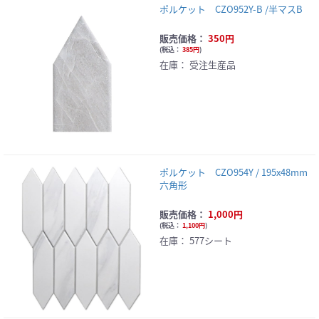
ポルケット CZO952Y-B /半マスB
販売価格：
350円
(
税込：
385円
)
在庫：
受注生産品
ポルケット CZO954Y / 195x48mm
六角形
販売価格：
1,000円
(
税込：
1,100円
)
在庫：
577シート