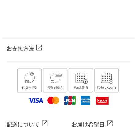
open_in_new
お支払方法
open_in_new
open_in_new
配送について
お届け希望日