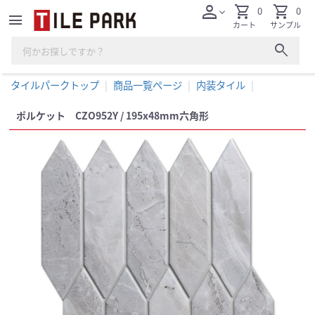
person
shopping_cart
shopping_cart
0
0
expand_more
menu
カート
サンプル
search
タイルパークトップ
商品一覧ページ
内装タイル
ポルケット CZO952Y / 195x48mm六角形