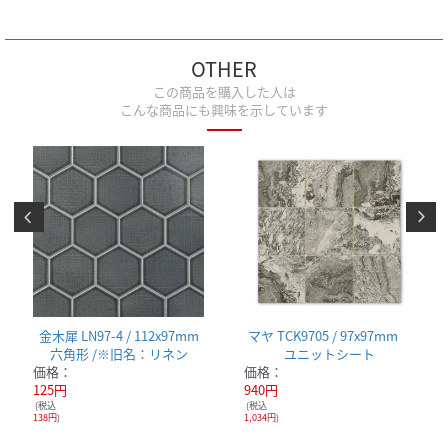
OTHER
この商品を購入した人は
こんな商品にも興味を示しています
金木犀 LN97-4 / 112x97mm
マヤ TCK9705 / 97x97mm
六角形 /※旧名：リネン
ユニットシート
価格：
価格：
125円
940円
(税込
(税込
138円
)
1,034円
)