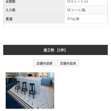
必要数
12.6 シート/㎡
入り数
18 シート/箱
重量
19 kg/箱
施工例
【
1
件】
店舗内装壁
店舗内装床