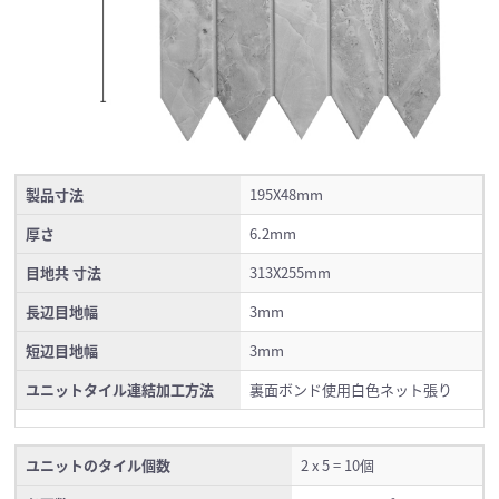
製品寸法
195X48mm
厚さ
6.2mm
目地共 寸法
313X255mm
長辺目地幅
3mm
短辺目地幅
3mm
ユニットタイル連結加工方法
裏面ボンド使用白色ネット張り
ユニットのタイル個数
2 x 5 = 10個