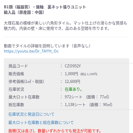
B1類（磁器質）・施釉 裏ネット張りユニット
輸入品（原産国：中国）
大理石風の模様が美しい六角形タイル。マット仕上げの滑らかな質感も
魅力的。内装の壁・床に使用でき、品のある空間を作ります。
動画でタイルの詳細を説明しています（音声なし）
https://youtu.be/Dr_TAYYt_Oc
商品コード
：
CZO952Y
販売価格
：
1,000円
(税込 1,100円)
参考価格(1㎡・税抜)
：
12,600円
在庫状況
：
在庫あり。
最大ロット在庫数
：
972シート (面積： 77㎡)
総在庫数
：
1,138シート (面積： 90㎡)
在庫状況と発送日について
最大ロット在庫数と総在庫数について
面積(又は長さ)、数量いずれからでも発注が可能です。