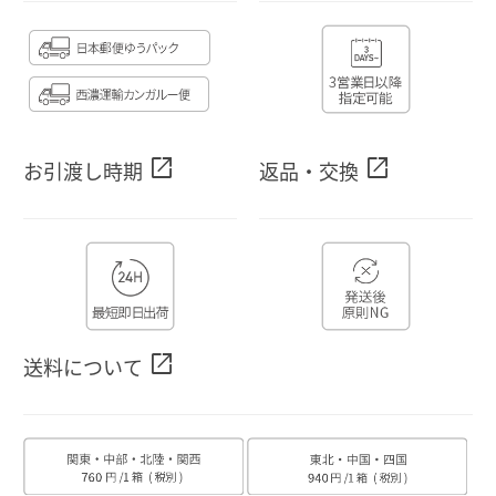
open_in_new
open_in_new
お引渡し時期
返品・交換
open_in_new
送料について