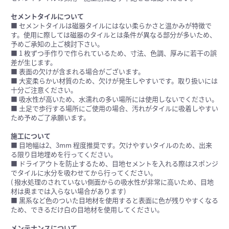
セメントタイルについて
■ セメントタイルは磁器タイルにはない柔らかさと温かみが特徴で
す。使用に際しては磁器のタイルとは条件が異なる部分が多いため、
予めご承知の上ご検討下さい。
■ 1 枚ずつ手作りで作られているため、寸法、色調、厚みに若干の誤
差が生じます。
■ 表面の欠けが含まれる場合がございます。
■ 大変柔らかい材質のため、欠けが発生しやすいです。取り扱いには
十分ご注意ください。
■ 吸水性が高いため、水濡れの多い場所には使用しないでください。
■ 土足で歩行する場所にご使用の場合、汚れがタイルに吸着しやすい
ため予めご了承願います。
施工について
■ 目地幅は2、3mm 程度推奨です。欠けやすいタイルのため、出来
る限り目地埋めを行ってください。
■ ドライアウトを防止するため、目地セメントを入れる際はスポンジ
でタイルに水分を吸わせてから行ってください。
( 撥水処理のされていない側面からの吸水性が非常に高いため、目地
材は奥までは入らない場合があります)
■ 黒系など色のついた目地材を使用すると表面に色が残りやすくなる
ため、できるだけ白の目地材を使用してください。
メンテナンスについて