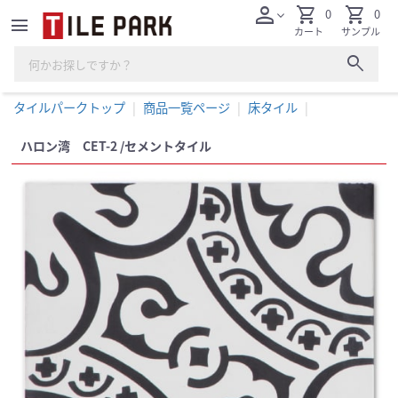
person
shopping_cart
shopping_cart
0
0
expand_more
menu
カート
サンプル
search
タイルパークトップ
商品一覧ページ
床タイル
ハロン湾 CET-2 /セメントタイル