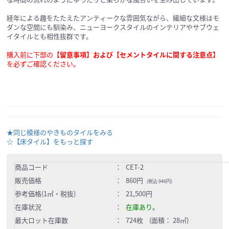
経年による趣をたたえたアンティークな雰囲気ながら、繊細な文様はモ
ダンな空間にも馴染み、ニューヨークスタイルのインテリアやサブウェ
イタイルとも相性抜群です。
購入前に下部の
【留意事項】および【セメントタイルに関する注意点】
を必ずご確認ください。
★同じ模様のやきものタイルをみる
☆【床タイル】をもっと探す
商品コード
：
CET-2
販売価格
：
860円
(税込 946円)
参考価格(1㎡・税抜)
：
21,500円
在庫状況
：
在庫あり。
最大ロット在庫数
：
724枚 (面積： 28㎡)