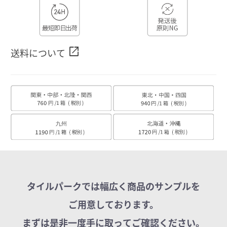
open_in_new
送料について
タイルパークでは幅広く商品のサンプルを
ご用意しております。
まずは是非一度手に取ってご確認ください。