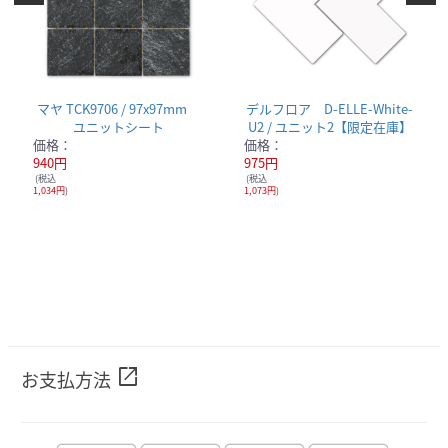
マヤ TCK9706 / 97x97mm
デルフロア D-ELLE-White-
ユニットシート
U2 / ユニット2【限定在庫】
価格：
価格：
940円
975円
(税込
(税込
1,034円
)
1,073円
)
open_in_new
お支払方法