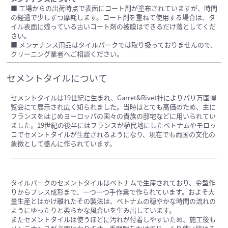
■ 工場からの出荷時点で表面にコート剤が塗布されていますが、時間
の経過で少しずつ摩耗します。コート剤を重ねて使用する場合は、タ
イル表面に残っている古いコート剤の被膜はできるだけ落としてくだ
さい。
■ メンテナンス用品はタイルパークでは取り扱っておりませんので、
クリーニング業者へご相談ください。
セメントタイルについて
セメントタイルは19世紀に生まれ、Garret&Rivet社によりパリ万国博
覧会にて展示され広く知られました。当時はとても高価のため、主に
フランスをはじめヨーロッパの国々の貴族の邸宅などに用いられてい
ました。19世紀の後半にはフランスが植民地にしたベトナムやモロッ
コでセメントタイルが生産されるようになり、現在でも両国の文化の
象徴として盛んに作られています。
タイルパークのセメントタイルはベトナムで生産されており、金型作
りからプレス成形まで、一つ一つ手作業で作られています。およそ大
量生産とはかけ離れたその製法は、ベトナムの穏やかな時間の流れの
ようにゆったりと柔らかな風合いを生み出しています。
またセメントタイルは使うほどに汚れが付着しやすいため、施工後も