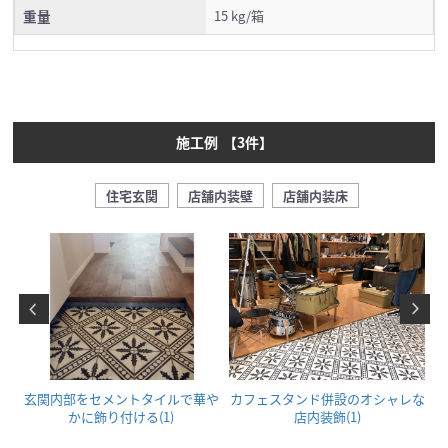
重量
15 kg/箱
施工例
【
3
件】
住宅玄関
店舗内装壁
店舗内装床
タ
玄関内部をセメントタイルで華や
カフェスタンド併設のオシャレな
！
かに飾り付ける(1)
店内装飾(1)