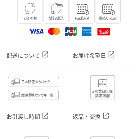
open_in_new
open_in_new
配送について
お届け希望日
open_in_new
open_in_new
お引渡し時期
返品・交換