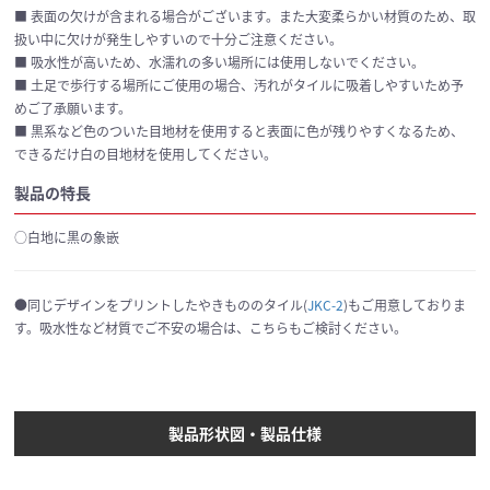
■ 表面の欠けが含まれる場合がございます。また大変柔らかい材質のため、取
扱い中に欠けが発生しやすいので十分ご注意ください。
■ 吸水性が高いため、水濡れの多い場所には使用しないでください。
■ 土足で歩行する場所にご使用の場合、汚れがタイルに吸着しやすいため予
めご了承願います。
■ 黒系など色のついた目地材を使用すると表面に色が残りやすくなるため、
できるだけ白の目地材を使用してください。
製品の特長
○白地に黒の象嵌
●同じデザインをプリントしたやきもののタイル(
JKC-2
)もご用意しておりま
す。吸水性など材質でご不安の場合は、こちらもご検討ください。
製品形状図・製品仕様