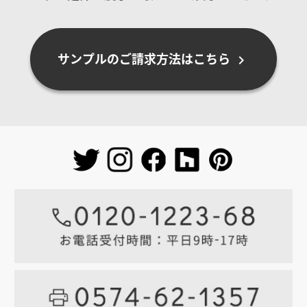
サンプルのご請求方法はこちら
chevron_right