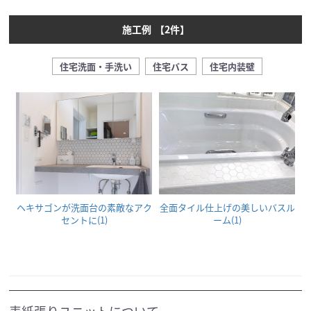
施工例
【
2
件】
住宅洗面・手洗い
住宅バス
住宅内装壁
ヘキサゴンが洗面台の素敵なアク
全面タイル仕上げの美しいバスル
セントに(1)
ーム(1)