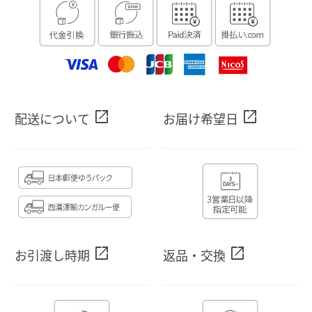
open_in_new
open_in_new
配送について
お届け希望日
open_in_new
open_in_new
お引渡し時期
返品・交換