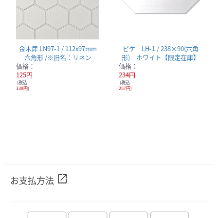
金木犀 LN97-1 / 112x97mm
ピケ LH-1 / 238×90(六角
六角形 /※旧名：リネン
形) ホワイト【限定在庫】
価格：
価格：
125円
234円
(税込
(税込
138円
)
257円
)
open_in_new
お支払方法