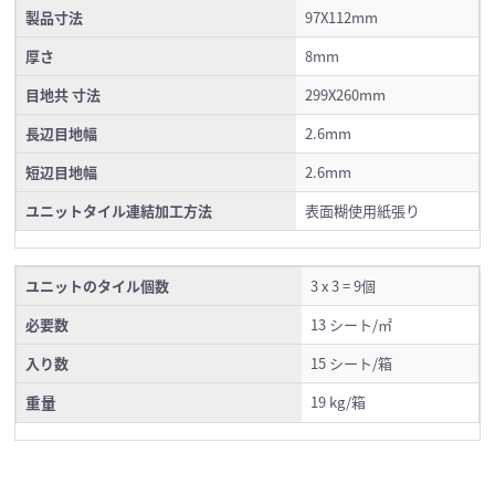
製品寸法
97X112mm
厚さ
8mm
目地共 寸法
299X260mm
長辺目地幅
2.6mm
短辺目地幅
2.6mm
ユニットタイル連結加工方法
表面糊使用紙張り
ユニットのタイル個数
3 x 3 = 9個
必要数
13 シート/㎡
入り数
15 シート/箱
重量
19 kg/箱