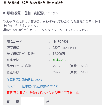
B1類(磁器質)・施釉 表紙張りユニット
ひんやりと心地よい質感の、思わず触れていたくなる滑らかなマット仕
上げのヘキサゴンタイル。
黒(NY-ROF604)と併せて、モダンなインテリアにおススメです。
商品コード
：
NY-ROF602
販売価格
：
930円
(税込 1,023円)
参考価格(1㎡・税抜)
：
12,090円
在庫状況
：
在庫あり。
最大ロット在庫数
：
291シート (面積： 22㎡)
総在庫数
：
396シート (面積： 30㎡)
在庫状況と発送日について
最大ロット在庫数と総在庫数について
面積(又は長さ)、数量いずれからでも発注が可能です。
面 積
㎡