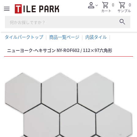
person
shopping_cart
shopping_cart
0
0
expand_more
menu
カート
サンプル
search
タイルパークトップ
商品一覧ページ
内装タイル
ニューヨーク-ヘキサゴン NY-ROF602 / 112×97六角形