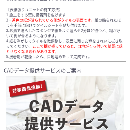
【表紙張りユニットの施工方法】
1.施工をする壁に接着剤を広げます
2・
茶色の紙が貼られている側がタイルの表面です。
紙の貼られたほ
うを手前に向けてタイルシートを貼り付けます。
3.お湯で濡らしたスポンジで紙をよく湿らせ2分ほど待つと、糊が浮
いて剥がせるようになります。
4.紙を剥がしてタイルを微調整し、表面に残った糊をきれいに拭き取
ってください。
ここで糊が残っていると、目地がくっ付いて綺麗に落
とせなくなる恐れがあります。
5.接着剤が乾燥したら、目地埋めをして完成です。
CADデータ提供サービスのご案内