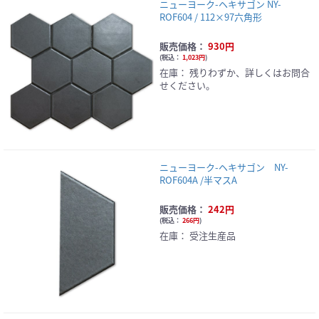
ニューヨーク-ヘキサゴン NY-
ROF604 / 112×97六角形
販売価格：
930円
(
税込：
1,023円
)
在庫：
残りわずか、詳しくはお問合
せください。
ニューヨーク-ヘキサゴン NY-
ROF604A /半マスA
販売価格：
242円
(
税込：
266円
)
在庫：
受注生産品