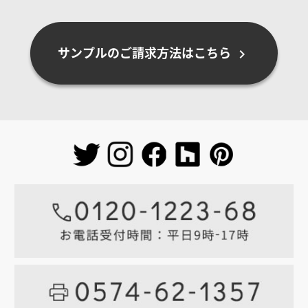
サンプルのご請求方法はこちら
chevron_right