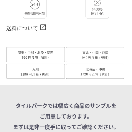
open_in_new
送料について
タイルパークでは幅広く商品のサンプルを
ご用意しております。
まずは是非一度手に取ってご確認ください。