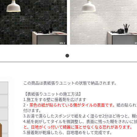
この商品は表紙張りユニットの状態で納品されます。
【表紙張りユニットの施工方法】
1.施工をする壁に接着剤を広げます
2・
茶色の紙が貼られている側がタイルの表面です。
紙の貼られ
付けます。
3.お湯で濡らしたスポンジで紙をよく湿らせ2分ほど待つと、
4.紙を剥がしてタイルを微調整し、表面に残った糊をきれいに
と、目地がくっ付いて綺麗に落とせなくなる恐れがあります。
5.接着剤が乾燥したら、目地埋めをして完成です。