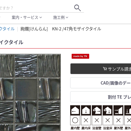
search
案内・サービス
施工例
more
expand_more
expand_more
クタイル
絢爛[けんらん] KN-2 /47角モザイクタイル
ザイクタイル
サンプル請
CAD/画像のデ
割付 TE プ