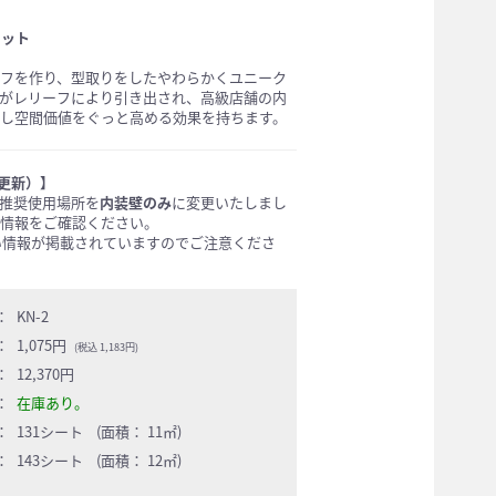
ニット
フを作り、型取りをしたやわらかくユニーク
がレリーフにより引き出され、高級店舗の内
し空間価値をぐっと高める効果を持ちます。
2更新）】
推奨使用場所を
内装壁のみ
に変更いたしまし
情報をご確認ください。
古い情報が掲載されていますのでご注意くださ
：
KN-2
：
1,075円
(税込 1,183円)
：
12,370円
：
在庫あり。
：
131シート (面積： 11㎡)
：
143シート (面積： 12㎡)