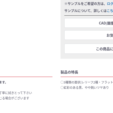
※サンプルをご希望の方は、
ロ
サンプルについて、詳しくは
こ
CAD/
お
この商品
製品の特長
ます。
○3種類の面状(レリーフ2種・フラッ
○虹彩のある黒、やや鈍いツヤあり
丁寧に拭きとって下さい
じる場合がございます