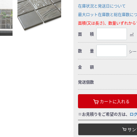
在庫状況と発送日について
最大ロット在庫数と総在庫数に
面積(又は長さ)、数量いずれか
面 積
㎡
数 量
シー
金 額
発送個数
カートに入れる
※お見積りをご希望の方は、
ロ
サン