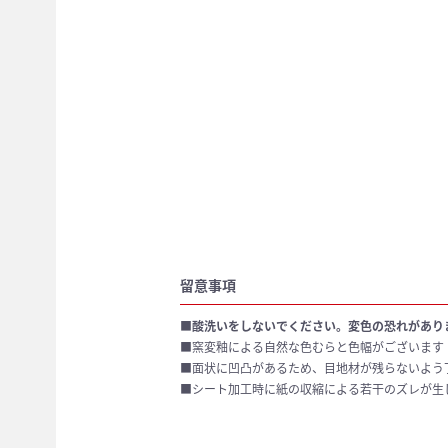
留意事項
■酸洗いをしないでください。変色の恐れがあり
■窯変釉による自然な色むらと色幅がございます
■面状に凹凸があるため、目地材が残らないよう
■シート加工時に紙の収縮による若干のズレが生