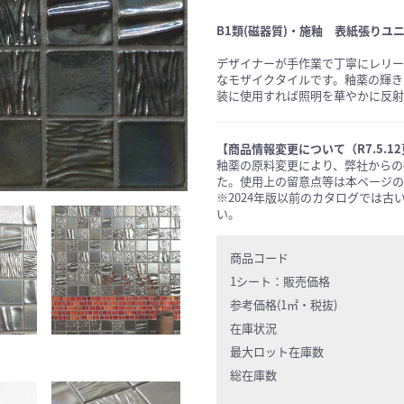
B1類(磁器質)・施釉 表紙張りユ
デザイナーが手作業で丁寧にレリー
なモザイクタイルです。釉薬の輝き
装に使用すれば照明を華やかに反射
【商品情報変更について（R7.5.1
釉薬の原料変更により、弊社からの
た。使用上の留意点等は本ページの
※2024年版以前のカタログでは
い。
商品コード
1シート：
販売価格
参考価格(1㎡・税抜)
在庫状況
最大ロット在庫数
総在庫数