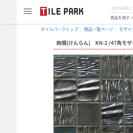
サ
menu
ン
プ
商品を探す
expand_
ル
カ
タイルパークトップ
商品一覧ページ
モザイ
ー
ト
絢爛[けんらん] KN-2 /47角モ