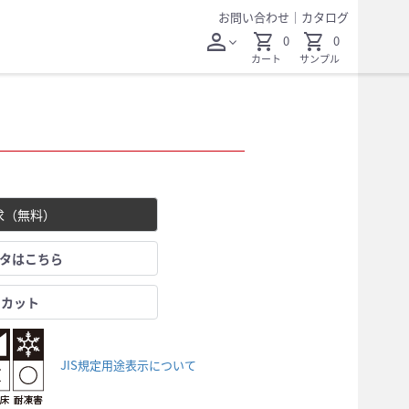
お問い合わせ
｜
カタログ
person
shopping_cart
shopping_cart
0
0
expand_more
カート
サンプル
求（無料）
ータはこちら
レカット
JIS規定用途表示について