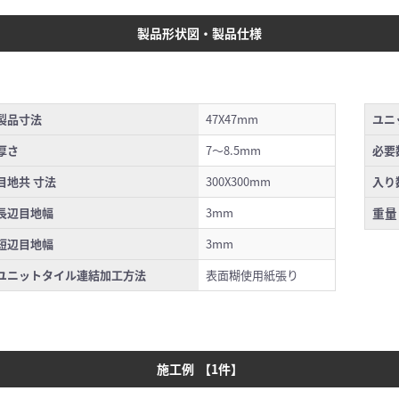
製品形状図・製品仕様
製品寸法
47X47mm
ユニ
厚さ
7～8.5mm
必要
目地共 寸法
300X300mm
入り
長辺目地幅
3mm
重量
短辺目地幅
3mm
ユニットタイル連結加工方法
表面糊使用紙張り
施工例
【
1
件】