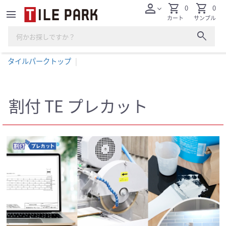
person
shopping_cart
shopping_cart
0
0
expand_more
menu
カート
サンプル
search
タイルパークトップ
割付 TE プレカット