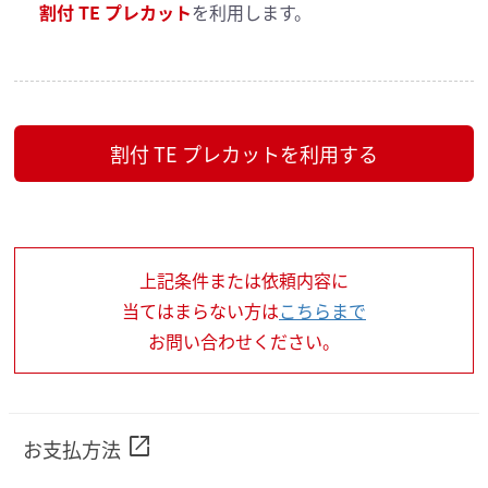
割付 TE プレカット
を利用します。
割付 TE プレカットを利用する
上記条件または依頼内容に
当てはまらない方は
こちらまで
お問い合わせください。
open_in_new
お支払方法