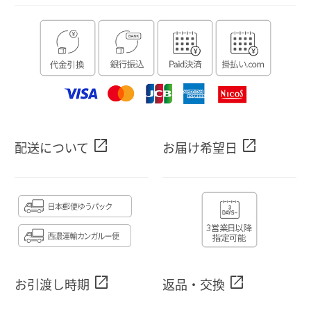
open_in_new
open_in_new
配送について
お届け希望日
open_in_new
open_in_new
お引渡し時期
返品・交換