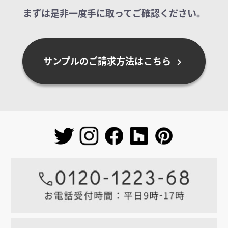
まずは是非一度手に取ってご確認ください。
サンプルのご請求方法はこちら
chevron_right