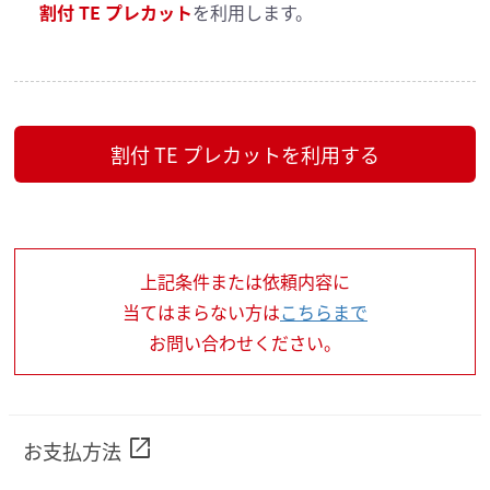
割付 TE プレカット
を利用します。
割付 TE プレカットを利用する
上記条件または依頼内容に
当てはまらない方は
こちらまで
お問い合わせください。
open_in_new
お支払方法