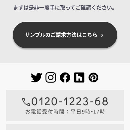
まずは是非一度手に取ってご確認ください。
サンプルのご請求方法はこちら
chevron_right