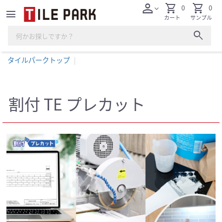
person
shopping_cart
shopping_cart
0
0
expand_more
menu
カート
サンプル
search
タイルパークトップ
割付 TE プレカット