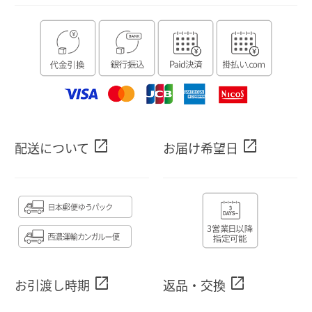
open_in_new
open_in_new
配送について
お届け希望日
open_in_new
open_in_new
お引渡し時期
返品・交換