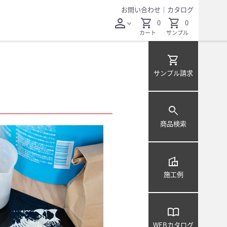
お問い合わせ
｜
カタログ
person
shopping_cart
shopping_cart
0
0
expand_more
カート
サンプル
shopping_cart
サンプル
請求
search
商品検索
villa
施工例
import_contacts
WEB
カタログ