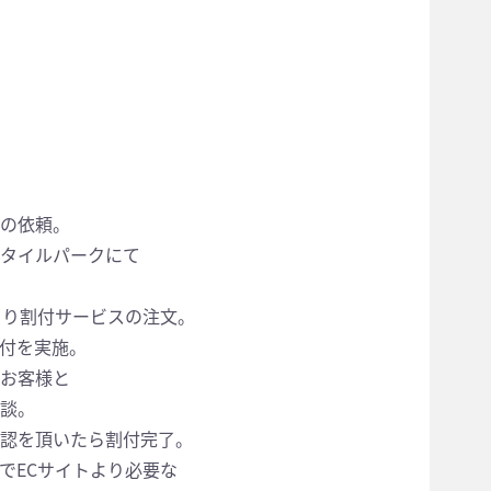
スの依頼。
にタイルパークにて
より割付サービスの注文。
割付を実施。
にお客様と
談。
承認を頂いたら割付完了。
でECサイトより必要な