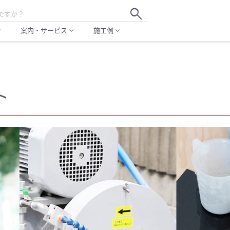
search
案内・サービス
施工例
more
expand_more
expand_more
ト