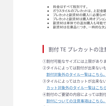
割付 TE プレカットの
①割付可能なサイズには上限があり
②タイルによっては割付が
出来ない
割付対象外のタイル一覧はこちら
③タイルによってはカットが
出来な
カット対象外のタイル一覧はこち
④割付のご要望の内容によっては
割
割付についての注意事項はこちら