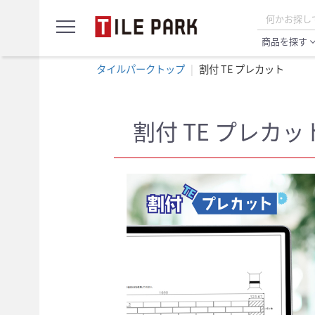
サ
menu
ン
プ
商品を探す
expand_
ル
カ
タイルパークトップ
割付 TE プレカット
ー
ト
割付 TE プレカッ