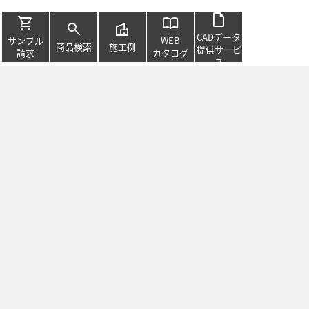
draft
shopping_cart
import_contacts
search
villa
CADデータ
サンプル
WEB
商品検索
施工例
提供サービ
請求
カタログ
ス
open_in_new
お支払方法