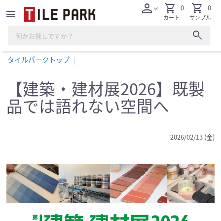
person
shopping_cart
shopping_cart
0
0
expand_more
menu
カート
サンプル
search
タイルパークトップ
【建築・建材展2026】既製
品では語れない空間へ
2026/02/13 (金)