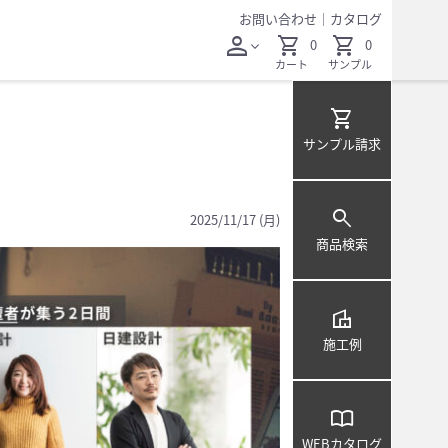
お問い合わせ
｜
カタログ
person
shopping_cart
shopping_cart
0
0
expand_more
カート
サンプル
shopping_cart
サンプル
請求
search
2025/11/17 (月)
商品検索
villa
施工例
import_contacts
WEB
カタログ