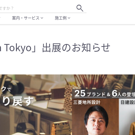
search
案内・サービス
施工例
more
expand_more
expand_more
avan Tokyo」出展のお知らせ