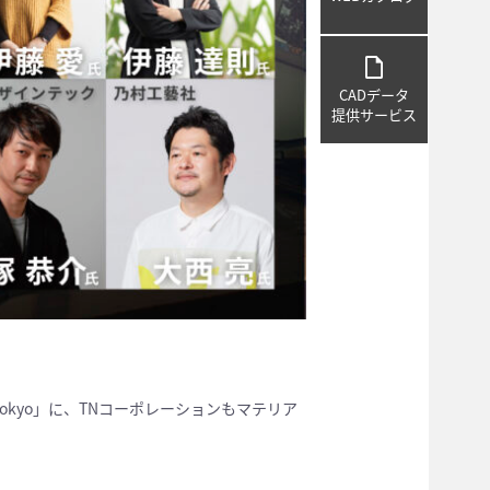
draft
CADデータ
提供サービス
an Tokyo」に、TNコーポレーションもマテリア