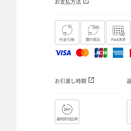
open_in_new
お支払方法
open_in_new
お引渡し時期