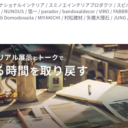
by ナショナルインテリア / スミノエインテリアプロダクツ / スピ
OUS / 箔一 / parador / bandoxaldecor / VIRO / FABB
ra di Domodossola / MIYAKICHI / 村松建材 / 矢橋大理石 / JUN