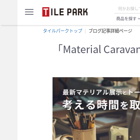
サ
menu
ン
プ
商品を探す
expand_
ル
カ
タイルパークトップ
ブログ記事詳細ページ
ー
ト
「Material Car