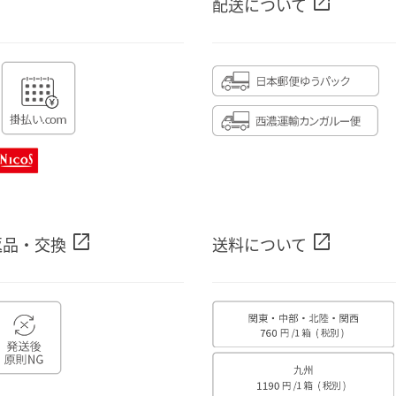
open_in_new
配送について
open_in_new
open_in_new
返品・交換
送料について