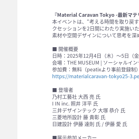
『Material Caravan Tokyo
本イベントは、“考える時間を取り戻す
クセッションを2日間にわたり実施い
素材や空間デザインについて思考を深
■ 開催概要
日時：2025年12月4日（木）〜5日（金）1
会場：THE MUSEUM | ソーシャルイ
参加費：無料（peatixより事前登録制
https://materialcaravan-tokyo25-3.p
■ 登壇者
乃村工藝社 大西 亮 氏
I IN inc. 照井 洋平 氏
三井デザインテック 大塚 恭介 氏
三菱地所設計 藤 貴彰 氏
日建設計 伊藤 達則 氏 / 伊藤 愛 氏
■展示参加メーカー