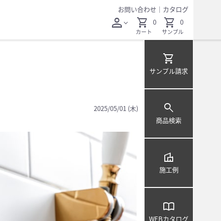
お問い合わせ
｜
カタログ
person
shopping_cart
shopping_cart
0
0
expand_more
カート
サンプル
shopping_cart
サンプル
請求
search
2025/05/01 (木)
商品検索
villa
施工例
import_contacts
WEB
カタログ