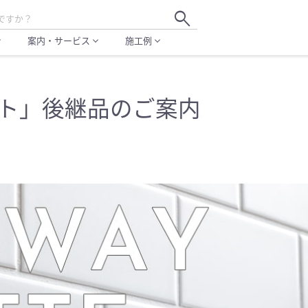
search
案内・サービス
施工例
more
expand_more
expand_more
ット」後継品のご案内