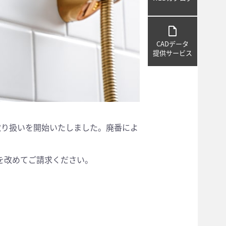
draft
CADデータ
提供サービス
取り扱いを開始いたしました。廃番によ
を改めてご請求ください。