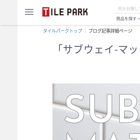
サ
menu
ン
プ
商品を探す
expand_
ル
カ
タイルパークトップ
ブログ記事詳細ページ
ー
ト
「サブウェイ-マ