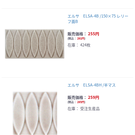
エルサ ELSA-4B /150×75 レリー
フ面B
販売価格：
255円
(
税込：
281円
)
在庫：
424枚
エルサ ELSA-4BH /半マス
販売価格：
259円
(
税込：
285円
)
在庫：
受注生産品