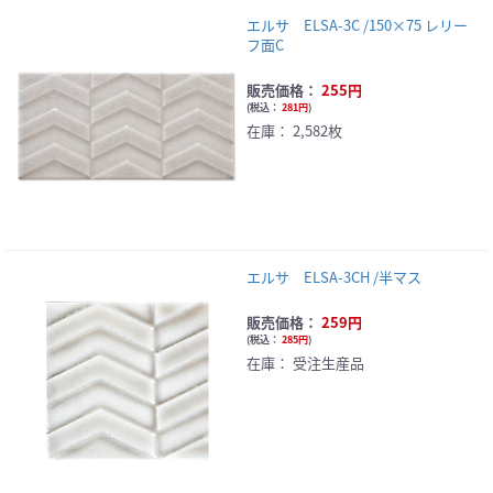
エルサ ELSA-3C /150×75 レリー
フ面C
販売価格：
255円
(
税込：
281円
)
在庫：
2,582枚
エルサ ELSA-3CH /半マス
販売価格：
259円
(
税込：
285円
)
在庫：
受注生産品