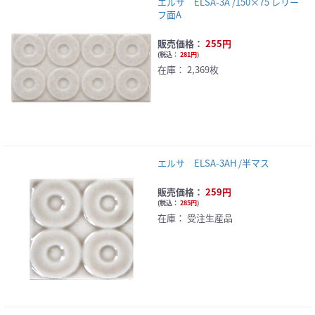
エルサ ELSA-3A /150×75 レリー
フ面A
販売価格：
255円
(
税込：
281円
)
在庫：
2,369枚
エルサ ELSA-3AH /半マス
販売価格：
259円
(
税込：
285円
)
在庫：
受注生産品