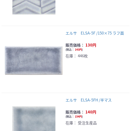
エルサ ELSA-5F /150×75 ラフ面
販売価格：
130円
(
税込：
143円
)
在庫：
446枚
エルサ ELSA-5FH /半マス
販売価格：
140円
(
税込：
154円
)
在庫：
受注生産品