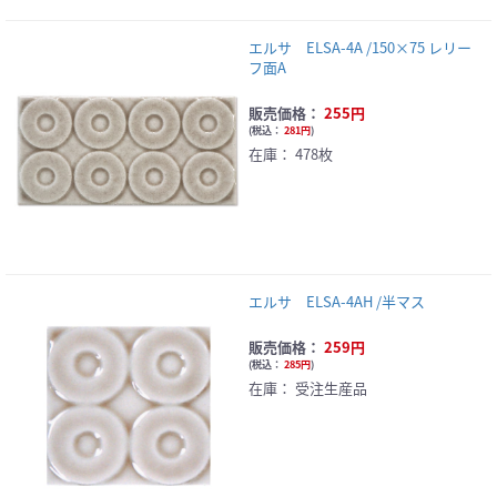
エルサ ELSA-4A /150×75 レリー
フ面A
販売価格：
255円
(
税込：
281円
)
在庫：
478枚
エルサ ELSA-4AH /半マス
販売価格：
259円
(
税込：
285円
)
在庫：
受注生産品