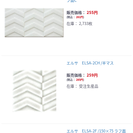
フ面C
販売価格：
255円
(
税込：
281円
)
在庫：
2,733枚
エルサ ELSA-2CH /半マス
販売価格：
259円
(
税込：
285円
)
在庫：
受注生産品
エルサ ELSA-2F /150×75 ラフ面