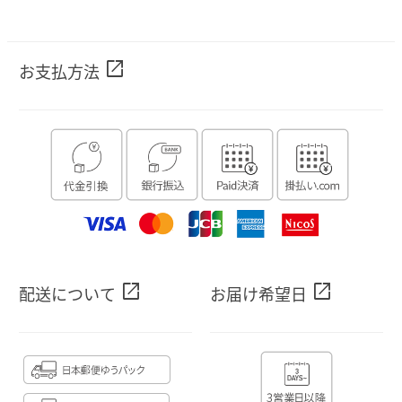
open_in_new
お支払方法
open_in_new
open_in_new
配送について
お届け希望日