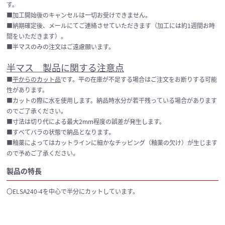
す。
■加工開始後のキャンセルは一切お受けできません。
■納期確定後、メールにてご連絡させていただきます（加工には約1週間お時
間をいただきます）。
■半マスのみの注文はご遠慮願います。
半マス 製品に関する注意点
■
平からのカット品
です。平の在庫が不足する場合はご注文をお断りする可能
性があります。
■カットの際に水を使用します。納品時水分が若干残っている場合があります
のでご了承ください。
■寸法は切り代による最大2mm程度の誤差が発生します。
■すべてバラの状態で納品となります。
■釉薬によってはカットラインに細かなチッピング（釉薬の欠け）が生じます
ので予めご了承ください。
製品の特長
〇ELSA240-4を中心で半分にカットしています。