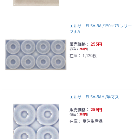
エルサ ELSA-5A /150×75 レリー
フ面A
販売価格：
255円
(
税込：
281円
)
在庫：
1,120枚
エルサ ELSA-5AH /半マス
販売価格：
259円
(
税込：
285円
)
在庫：
受注生産品