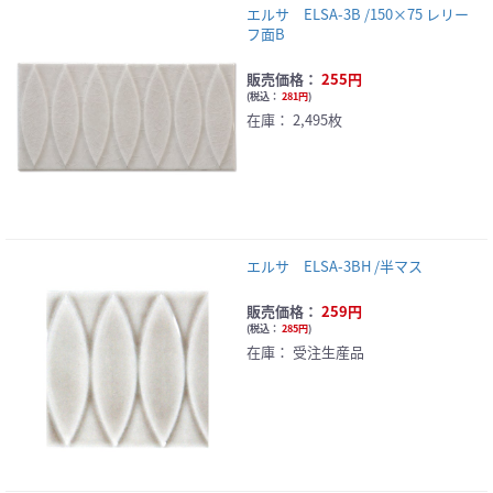
エルサ ELSA-3B /150×75 レリー
フ面B
販売価格：
255円
(
税込：
281円
)
在庫：
2,495枚
エルサ ELSA-3BH /半マス
販売価格：
259円
(
税込：
285円
)
在庫：
受注生産品