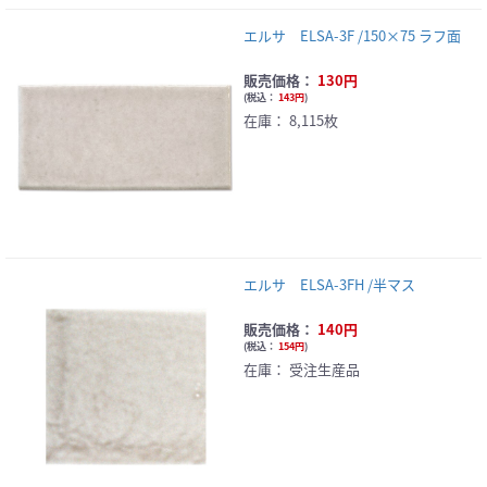
エルサ ELSA-3F /150×75 ラフ面
販売価格：
130円
(
税込：
143円
)
在庫：
8,115枚
エルサ ELSA-3FH /半マス
販売価格：
140円
(
税込：
154円
)
在庫：
受注生産品