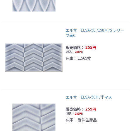
エルサ ELSA-5C /150×75 レリー
フ面C
販売価格：
255円
(
税込：
281円
)
在庫：
1,565枚
エルサ ELSA-5CH /半マス
販売価格：
259円
(
税込：
285円
)
在庫：
受注生産品