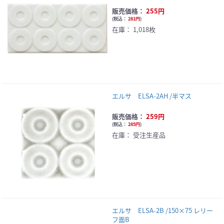
販売価格：
255円
(
税込：
281円
)
在庫：
1,018枚
エルサ ELSA-2AH /半マス
販売価格：
259円
(
税込：
285円
)
在庫：
受注生産品
エルサ ELSA-2B /150×75 レリー
フ面B