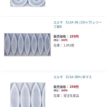
エルサ ELSA-5B /150×75 レリー
フ面B
販売価格：
255円
(
税込：
281円
)
在庫：
1,061枚
エルサ ELSA-5BH /半マス
販売価格：
259円
(
税込：
285円
)
在庫：
受注生産品