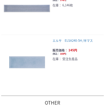
(
税込：
176円
)
在庫：
6,146枚
エルサ ELSA240-5H /半マス
販売価格：
145円
(
税込：
160円
)
在庫：
受注生産品
OTHER