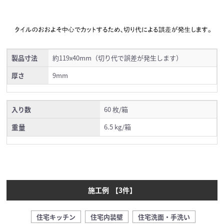
製品寸法
約119x40mm（切り代で誤差が発生します）
厚さ
9mm
入り数
60 枚/箱
重量
6.5 kg/箱
施工例
【
3
件】
住宅キッチン
住宅内装壁
住宅洗面・手洗い