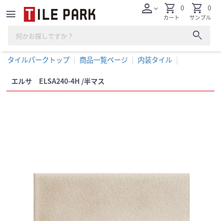
person
shopping_cart
shopping_cart
0
0
expand_more
menu
カート
サンプル
search
タイルパークトップ
商品一覧ページ
内装タイル
エルサ ELSA240-4H /半マス