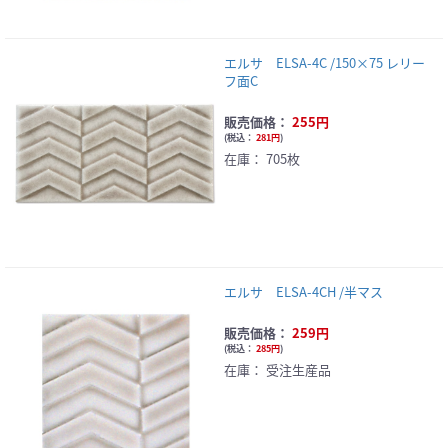
エルサ ELSA-4C /150×75 レリー
フ面C
販売価格：
255円
(
税込：
281円
)
在庫：
705枚
エルサ ELSA-4CH /半マス
販売価格：
259円
(
税込：
285円
)
在庫：
受注生産品