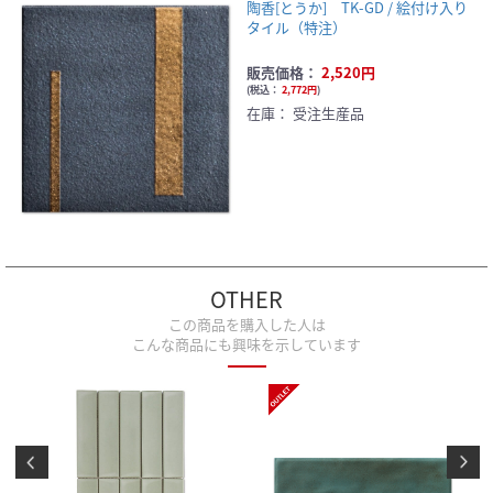
陶香[とうか] TK-GD / 絵付け入り
タイル（特注）
販売価格：
2,520円
(
税込：
2,772円
)
在庫：
受注生産品
OTHER
この商品を購入した人は
こんな商品にも興味を示しています