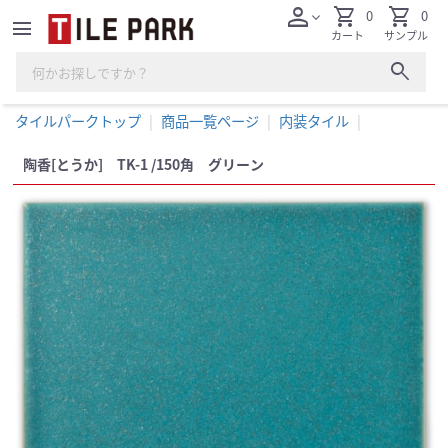
person
shopping_cart
shopping_cart
0
0
expand_more
menu
カート
サンプル
search
タイルパークトップ
商品一覧ページ
内装タイル
陶香[とうか] TK-1 /150角 グリーン