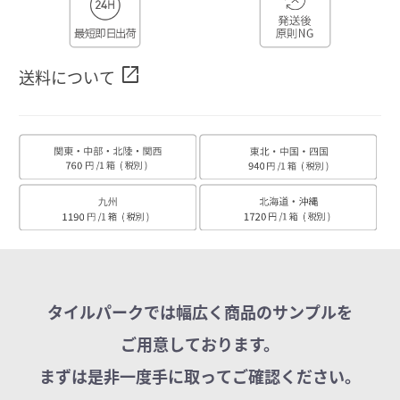
open_in_new
送料について
タイルパークでは幅広く商品のサンプルを
ご用意しております。
まずは是非一度手に取ってご確認ください。