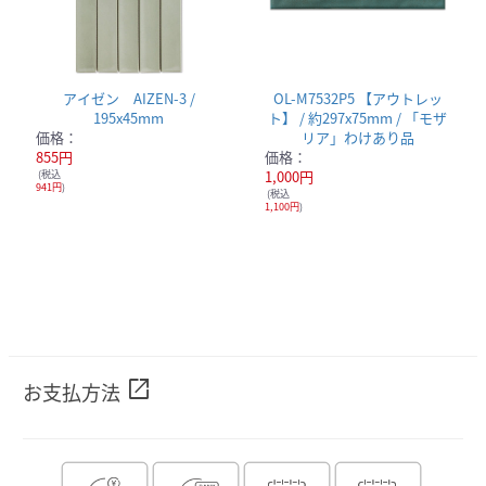
アイゼン AIZEN-3 /
OL-M7532P5 【アウトレッ
195x45mm
ト】 / 約297x75mm / 「モザ
価格：
リア」わけあり品
855円
価格：
(税込
1,000円
941円
)
(税込
1,100円
)
open_in_new
お支払方法