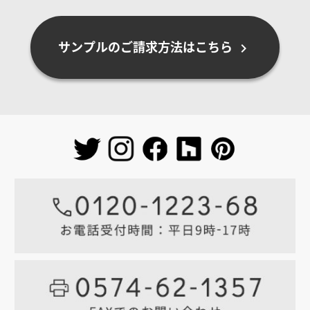
サンプルのご請求方法はこちら
chevron_right