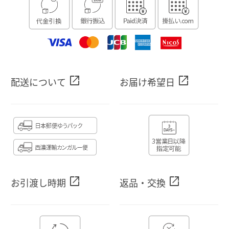
open_in_new
open_in_new
配送について
お届け希望日
open_in_new
open_in_new
お引渡し時期
返品・交換