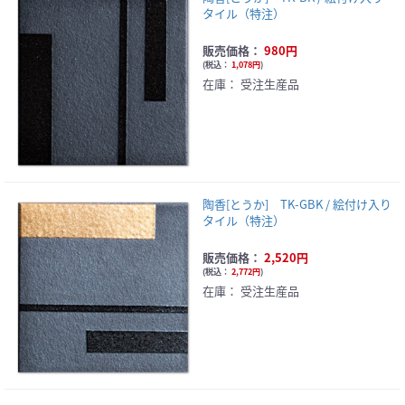
タイル（特注）
販売価格：
980円
(
税込：
1,078円
)
在庫：
受注生産品
陶香[とうか] TK-GBK / 絵付け入り
タイル（特注）
販売価格：
2,520円
(
税込：
2,772円
)
在庫：
受注生産品