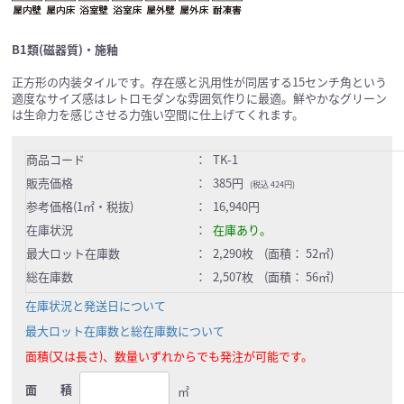
B1類(磁器質)・施釉
正方形の内装タイルです。存在感と汎用性が同居する15センチ角という
適度なサイズ感はレトロモダンな雰囲気作りに最適。鮮やかなグリーン
は生命力を感じさせる力強い空間に仕上げてくれます。
商品コード
：
TK-1
販売価格
：
385円
(税込 424円)
参考価格(1㎡・税抜)
：
16,940円
在庫状況
：
在庫あり。
最大ロット在庫数
：
2,290枚 (面積： 52㎡)
総在庫数
：
2,507枚 (面積： 56㎡)
在庫状況と発送日について
最大ロット在庫数と総在庫数について
面積(又は長さ)、数量いずれからでも発注が可能です。
面 積
㎡