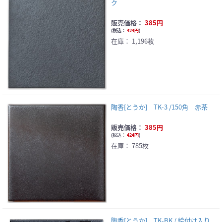
ク
販売価格：
385円
(
税込：
424円
)
在庫：
1,196枚
陶香[とうか] TK-3 /150角 赤茶
販売価格：
385円
(
税込：
424円
)
在庫：
785枚
陶香[とうか] TK-BK / 絵付け入り