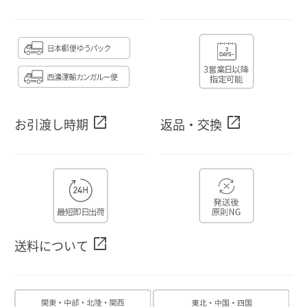
open_in_new
open_in_new
お引渡し時期
返品・交換
open_in_new
送料について