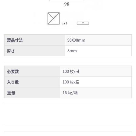
製品寸法
98X98mm
厚さ
8mm
必要数
100 枚/㎡
入り数
100 枚/箱
重量
16 kg/箱