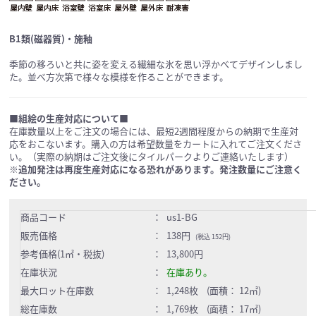
B1類(磁器質)・施釉
季節の移ろいと共に姿を変える繊細な氷を思い浮かべてデザインしまし
た。並べ方次第で様々な模様を作ることができます。
■組絵の生産対応について■
在庫数量以上をご注文の場合には、最短2週間程度からの納期で生産対
応をおこないます。購入の方は希望数量をカートに入れてご注文くださ
い。（実際の納期はご注文後にタイルパークよりご連絡いたします）
※追加発注は再度生産対応になる恐れがあります。発注数量にご注意く
ださい。
商品コード
：
us1-BG
販売価格
：
138円
(税込 152円)
参考価格(1㎡・税抜)
：
13,800円
在庫状況
：
在庫あり。
最大ロット在庫数
：
1,248枚 (面積： 12㎡)
総在庫数
：
1,769枚 (面積： 17㎡)