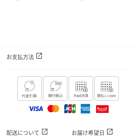
open_in_new
お支払方法
open_in_new
open_in_new
配送について
お届け希望日