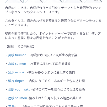
自然の中にある、自然が作り出す形をモチーフとした幾何学的でシン
プルなパターンのタイルシリーズです。
このタイルは、組み合わせ方を変えると幾通りものパターンをつくる
ことができます。
壁面全面で使用したり、ポイントやボーダーで使用するなど、使い方
によって空間に様々な表情を作ることができます。
【組絵 その他形状】
・
風紋 fuumon
-砂漠に吹き抜ける風が生み出す姿
・
水紋 suimon
-水面をふるわせて広がる波紋
・
薄氷 usurai
-季節が移ろうように変化する表情
・
鱗片 rinpen
-内側にうごめくエネルギーを包み込む鱗
・
葉脈 youmyaku
-植物のパワーを隅々にまで伝える葉脈
・
層紋 soumon
-積み上げた年月を伝える地層の美しさ
・
平 flat
-パターンの広がりをアシストするフラット面