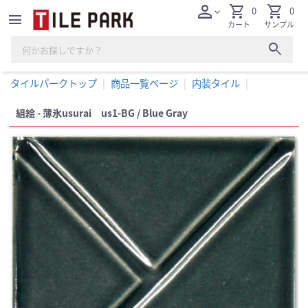
person
shopping_cart
shopping_cart
0
0
expand_more
menu
カート
サンプル
search
タイルパークトップ
商品一覧ページ
内装タイル
組絵 - 薄氷usurai us1-BG / Blue Gray