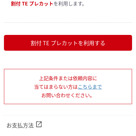
割付 TE プレカット
を利用します。
割付 TE プレカットを利用する
上記条件または依頼内容に
当てはまらない方は
こちらまで
お問い合わせください。
open_in_new
お支払方法