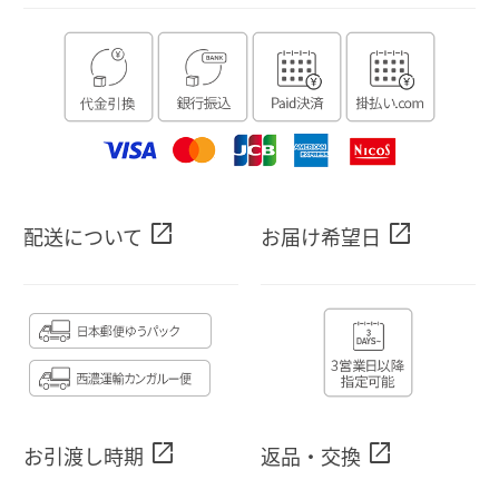
open_in_new
open_in_new
配送について
お届け希望日
open_in_new
open_in_new
お引渡し時期
返品・交換