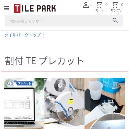
person
shopping_cart
shopping_cart
0
0
expand_more
menu
カート
サンプル
search
タイルパークトップ
割付 TE プレカット