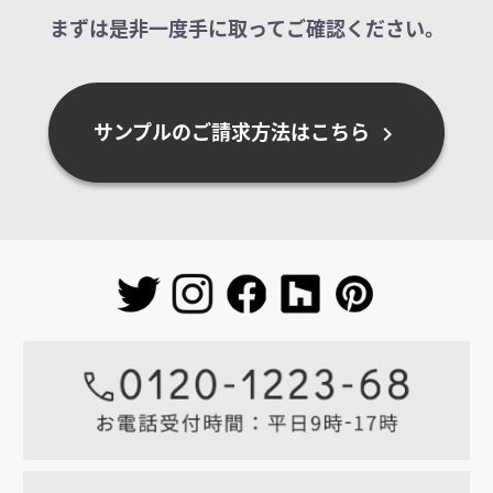
まずは是非一度手に取ってご確認ください。
サンプルのご請求方法はこちら
chevron_right