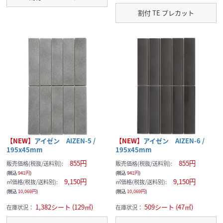
割付 TE プレカット
【NEW】
アイゼン AIZEN-5 /
【NEW】
アイゼン AIZEN-6 /
195x45mm
195x45mm
855円
855円
販売価格(税抜/送料別):
販売価格(税抜/送料別):
(税込
941円
)
(税込
941円
)
9,150円
9,150円
㎡価格(税抜/送料別):
㎡価格(税抜/送料別):
(税込
10,069円
)
(税込
10,069円
)
1,382シート (129㎡)
509シート (47㎡)
在庫状況：
在庫状況：