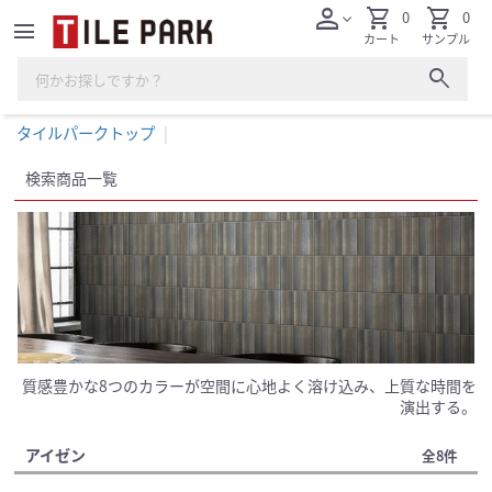
person
shopping_cart
shopping_cart
0
0
expand_more
menu
カート
サンプル
search
タイルパークトップ
検索商品一覧
質感豊かな8つのカラーが空間に心地よく溶け込み、上質な時間を
演出する。
アイゼン
全8件