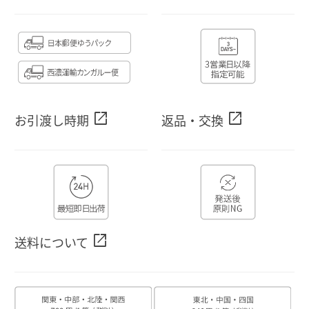
open_in_new
open_in_new
お引渡し時期
返品・交換
open_in_new
送料について