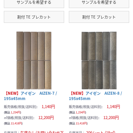
サンプルを希望する
サンプルを希望する
割付 TE プレカット
割付 TE プレカット
サンプルの選択を続ける
サンプルカートへ進む
【NEW】
アイゼン AIZEN-7 /
【NEW】
アイゼン AIZEN-8 /
195x45mm
195x45mm
現在のサンプル点数：
1,140円
1,140円
販売価格(税抜/送料別):
販売価格(税抜/送料別):
(税込
1,254円
)
(税込
1,254円
)
12,200円
12,200円
㎡価格(税抜/送料別):
㎡価格(税抜/送料別):
(税込
13,418円
)
(税込
13,418円
)
在庫なし(お問い合わせ下
206シート (19㎡)
在庫状況：
在庫状況：