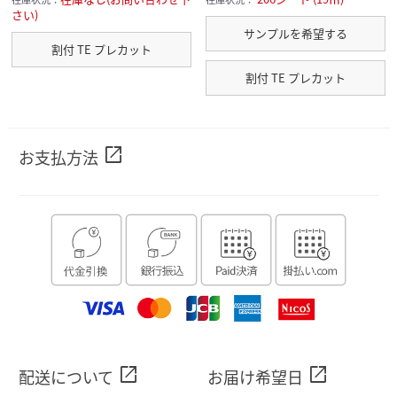
さい)
サンプルを希望する
割付 TE プレカット
割付 TE プレカット
open_in_new
お支払方法
open_in_new
open_in_new
配送について
お届け希望日